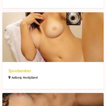
Sjovdansker
Sjovdansker
Aalborg
,
Nordjylland
LostThursday