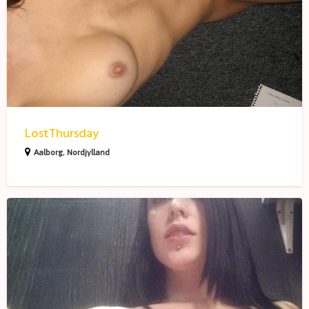
LostThursday
Aalborg
,
Nordjylland
Denrødesløjfe