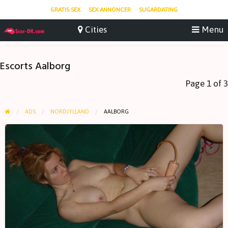
GRATIS SEX
SEX ANNONCER
SUGARDATING
Escorts Aalborg
Page 1 of 3
ADS
NORDJYLLAND
AALBORG
Lysttillyster