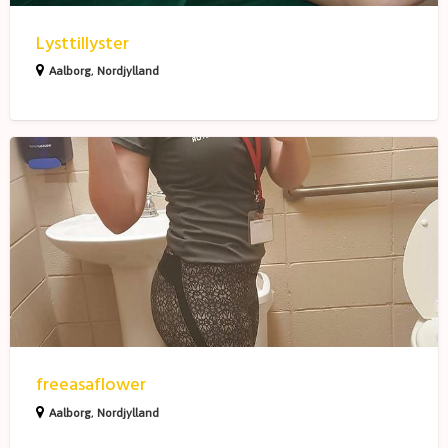
Lysttillyster
Aalborg
,
Nordjylland
freeasaflower
freeasaflower
Aalborg
,
Nordjylland