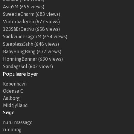
AsiaSM
(695 views)
SweetieCharm
(683 views)
Vinterbaderen
(677 views)
123SåErDetNu
(658 views)
SødkvindesøgerM
(654 views)
SleeplessSshh
(648 views)
BabyBlingBang
(637 views)
HonningBønner
(630 views)
SøndagsSol
(602 views)
Populære byer
København
Odense C
Aalborg
Midtjylland
Søge
nuru massage
rimming