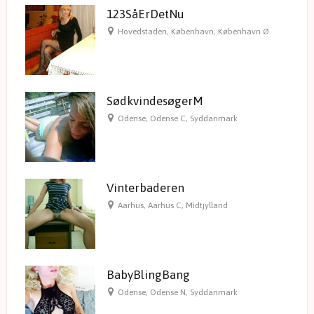
123SåErDetNu
Hovedstaden
,
København
,
København Ø
SødkvindesøgerM
Odense
,
Odense C
,
Syddanmark
Vinterbaderen
Aarhus
,
Aarhus C
,
Midtjylland
BabyBlingBang
Odense
,
Odense N
,
Syddanmark