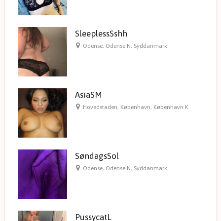
SleeplessSshh
Odense
,
Odense N
,
Syddanmark
AsiaSM
Hovedstaden
,
København
,
København K
SøndagsSol
Odense
,
Odense N
,
Syddanmark
PussycatL