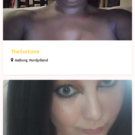
TheSortone
Aalborg
,
Nordjylland
MintLips