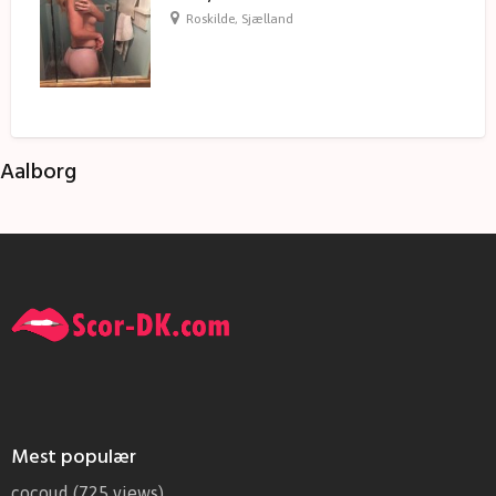
Roskilde
,
Sjælland
Aalborg
Mest populær
cocoud
(725 views)