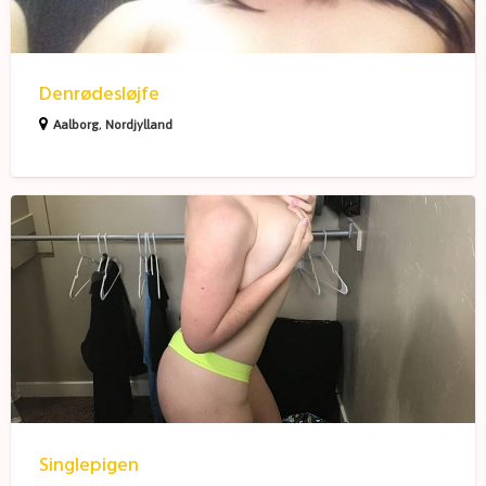
Denrødesløjfe
Aalborg
,
Nordjylland
Singlepigen
Singlepigen