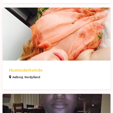
Husmoderkvinde
Husmoderkvinde
Aalborg
,
Nordjylland
TheSortone